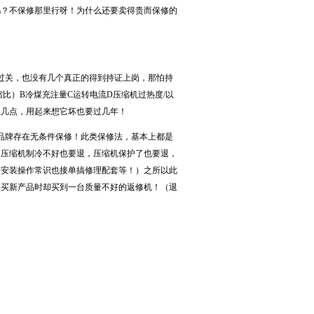
？不保修那里行呀！为什么还要卖得贵而保修的
过关，也没有几个真正的得到持证上岗，那怕持
比）B冷煤充注量C运转电流D压缩机过热度/以
上几点，用起来想它坏也要过几年！
品牌存在无条件保修！此类保修法，基本上都是
，压缩机制冷不好也要退，压缩机保护了也要退，
有安装操作常识也接单搞修理配套等！）之所以此
在买新产品时却买到一台质量不好的返修机！（退