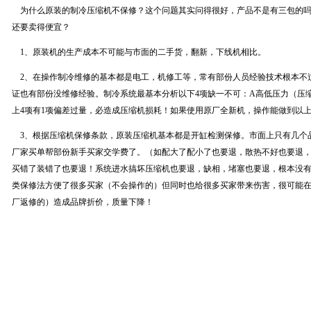
为什么原装的制冷压缩机不保修？这个问题其实问得很好，产品不是有三包的吗
还要卖得便宜？
1、原装机的生产成本不可能与市面的二手货，翻新，下线机相比。
2、在操作制冷维修的基本都是电工，机修工等，常有部份人员经验技术根本不
证也有部份没维修经验。制冷系统最基本分析以下4项缺一不可：A高低压力（压缩
上4项有1项偏差过量，必造成压缩机损耗！如果使用原厂全新机，操作能做到以
3、根据压缩机保修条款，原装压缩机基本都是开缸检测保修。市面上只有几个
厂家买单帮部份新手买家交学费了。（如配大了配小了也要退，散热不好也要退
买错了装错了也要退！系统进水搞坏压缩机也要退，缺相，堵塞也要退，根本没
类保修法方便了很多买家（不会操作的）但同时也给很多买家带来伤害，很可能
厂返修的）造成品牌折价，质量下降！