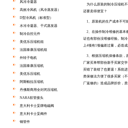
风冷冷凝器
为什么原装的制冷压缩机不
高效冷风机（风冷蒸发器）
还要卖得便宜？
D型冷风机（标准型）
1、原装机的生产成本不可
水冷冷凝器、干式蒸发器
2、在操作制冷维修的基本
制冷自控元件
证也有部份没维修经验。制冷
美优乐压缩机组
上4项有1项偏差过量，必造
法国泰康压缩机组
3、根据压缩机保修条款，
外转子电机
厂家买单帮部份新手买家交学
法国泰康压缩机
买错了装错了也要退！系统进
美优乐压缩机
类保修法方便了很多买家（不
阿斯帕拉压缩机
厂返修的）造成品牌折价，质
丹佛斯商用全封闭压缩机
NARA软管接头
意大利卡士妥牌电磁阀
意大利卡士妥阀件
铜管件